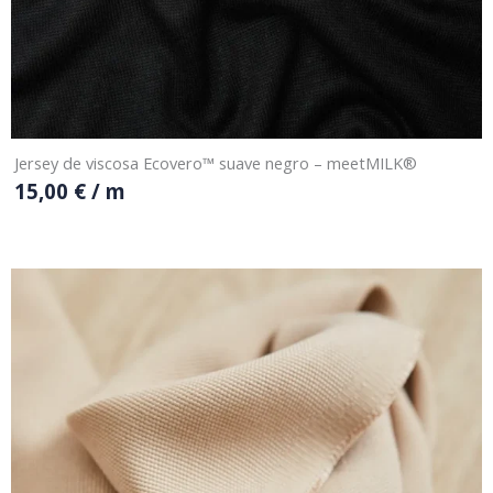
Jersey de viscosa Ecovero™ suave negro – meetMILK®
15,00
€
/ m