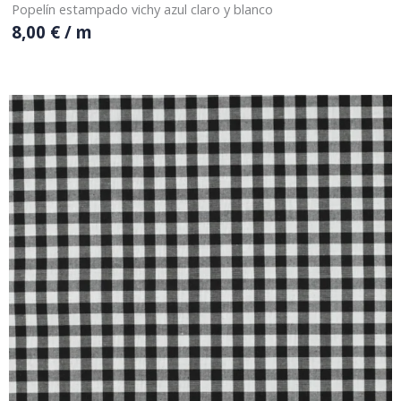
Popelín estampado vichy azul claro y blanco
8,00
€
/ m