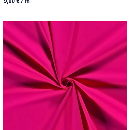
9,00
€
/ m