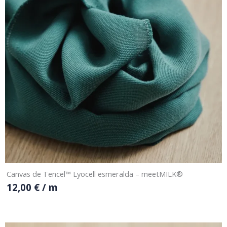
Canvas de Tencel™ Lyocell esmeralda – meetMILK®
12,00
€
/ m