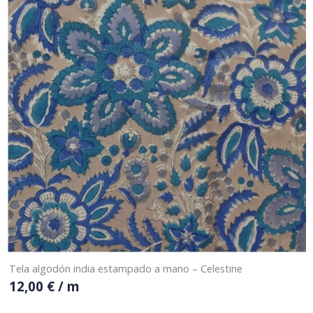
Tela algodón india estampado a mano – Celestine
12,00
€
/ m