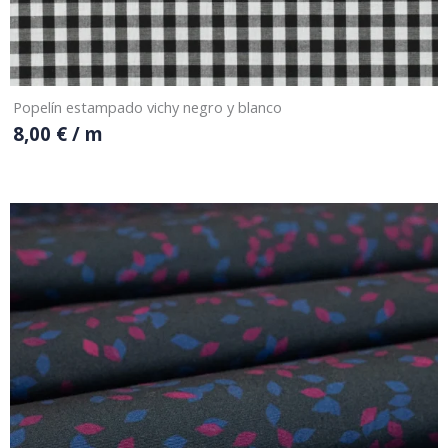
Popelín estampado vichy negro y blanco
8,00
€
/ m