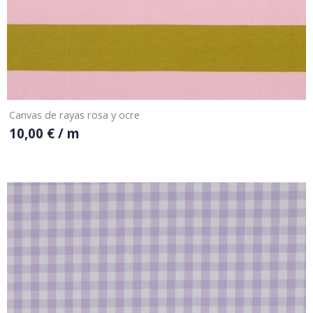
Canvas de rayas rosa y ocre
10,00
€
/ m