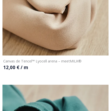
Canvas de Tencel™ Lyocell arena – meetMILK®
12,00
€
/ m