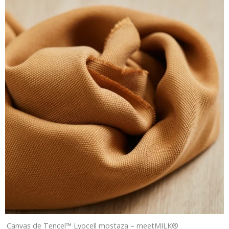
Canvas de Tencel™ Lyocell mostaza – meetMILK®