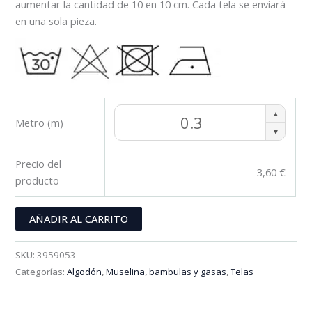
aumentar la cantidad de 10 en 10 cm. Cada tela se enviará
en una sola pieza.
▲
Metro (m)
▼
Precio del
3,60
€
producto
AÑADIR AL CARRITO
SKU:
3959053
Categorías:
Algodón
,
Muselina, bambulas y gasas
,
Telas