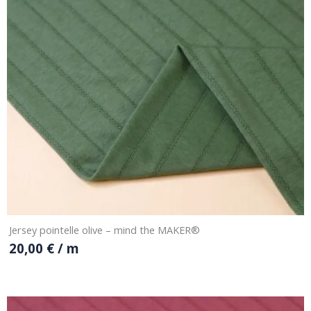
Jersey pointelle olive – mind the MAKER®
20,00
€
/ m