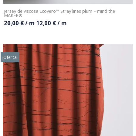
Jersey de viscosa Ecovero™ Stray lines plum – mind the
MAKER®
20,00
€
/ m
12,00
€
/ m
¡Oferta!