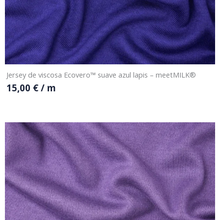
Jersey de viscosa Ecovero™ suave azul lapis – meetMILK®
15,00
€
/ m