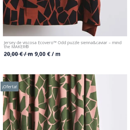
Jersey de viscosa Ecovero™ Odd puzzle sienna&caviar – mind
the MAKER®
20,00
€
/ m
9,00
€
/ m
¡Oferta!