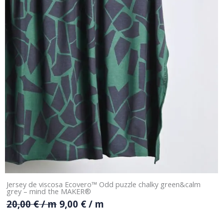
Jersey de viscosa Ecovero™ Odd puzzle chalky green&calm
grey – mind the MAKER®
20,00
€
/ m
9,00
€
/ m