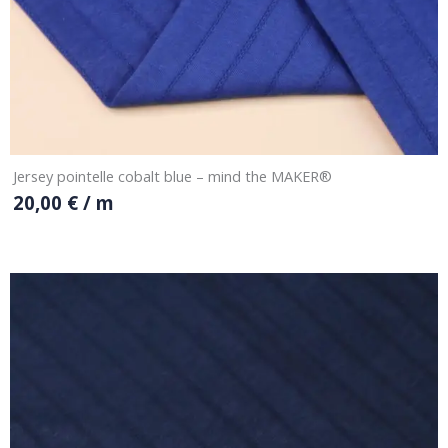
Jersey pointelle cobalt blue – mind the MAKER®
20,00
€
/ m