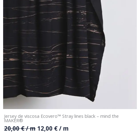
Jersey de viscosa Ecovero™ Stray lines black – mind the
MAKER®
20,00
€
/ m
12,00
€
/ m