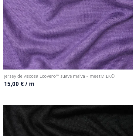
Jersey de viscosa Ecovero™ suave malva – meetMILK®
15,00
€
/ m