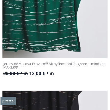
Jersey de viscosa Ecovero™ Stray lines bottle green – mind the
MAKER®
20,00
€
/ m
12,00
€
/ m
¡Oferta!