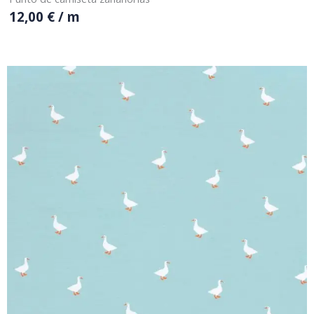
12,00
€
/ m