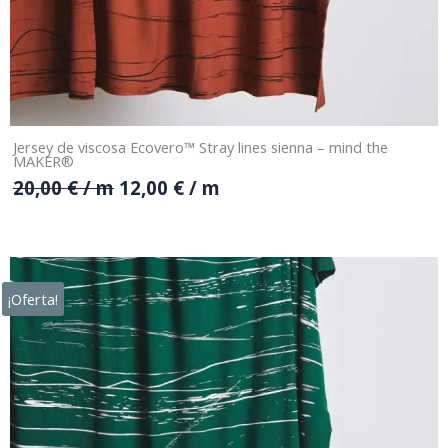
Jersey de viscosa Ecovero™ Stray lines sienna – mind the
MAKER®
20,00
€
/ m
12,00
€
/ m
¡Oferta!