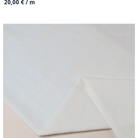
20,00
€
/ m