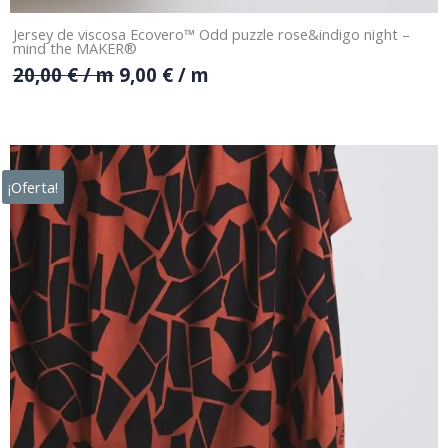
Jersey de viscosa Ecovero™ Odd puzzle rose&indigo night –
mind the MAKER®
20,00
€
/ m
9,00
€
/ m
¡Oferta!