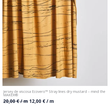
Jersey de viscosa Ecovero™ Stray lines dry mustard – mind the
MAKER®
20,00
€
/ m
12,00
€
/ m