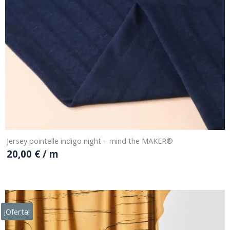
Jersey pointelle indigo night – mind the MAKER®
20,00
€
/ m
¡Oferta!