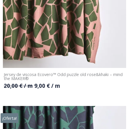
Jersey de viscosa Ecovero™ Odd puzzle old rose&khaki – mind
the MAKER®
20,00
€
/ m
9,00
€
/ m
¡Oferta!