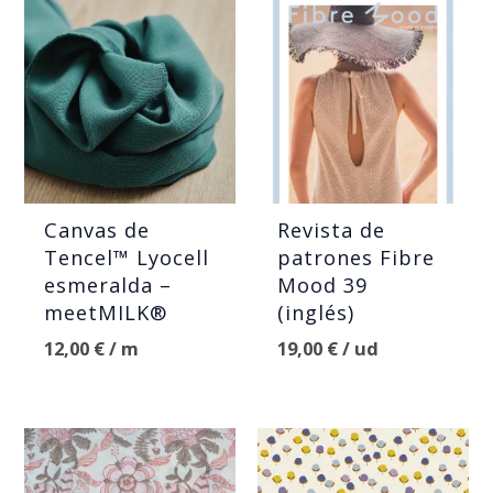
Canvas de
Revista de
Tencel™ Lyocell
patrones Fibre
esmeralda –
Mood 39
meetMILK®
(inglés)
12,00
€
/ m
19,00
€
/ ud